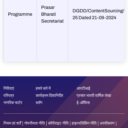
Prasar
DGDD/ContentSourcing/Li
Programme
Bharati
25 Dated 21-09-2024
Secretariat
निविदाएं
हमारे बारे में
आरटीआई
परिपत्र
कार्यक्रम दिशानिर्देश
प्रसार भारती वार्षिक लेखा
नागरिक चार्टर
ब्लॉग
ई-ऑफिस
नियम एवं शर्तें
गोपनीयता नीति
कॉपीराइट नीति
हाइपरलिंकिंग नीति
अस्वीकरण