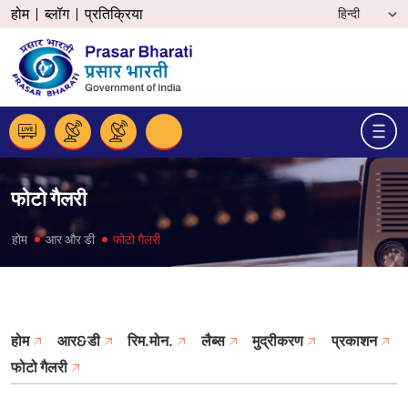
होम
ब्लॉग
प्रतिक्रिया
फोटो गैलरी
होम
आर और डी
फोटो गैलरी
होम
आर&डी
रिम.मोन.
लैब्स
मुद्रीकरण
प्रकाशन
फोटो गैलरी