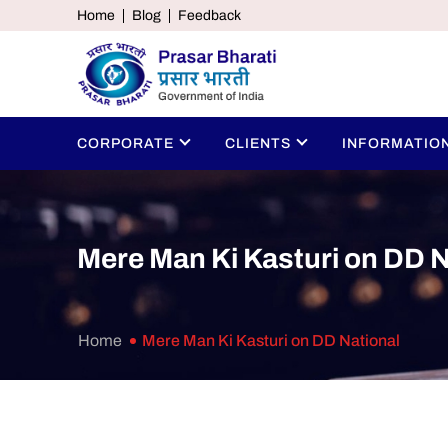
Home
Blog
Feedback
CORPORATE
CLIENTS
INFORMATIO
Mere Man Ki Kasturi on DD N
Home
Mere Man Ki Kasturi on DD National