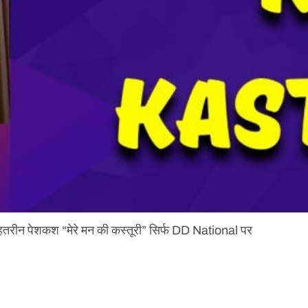
बेहतरीन पेशकश “मेरे मन की कस्तूरी” सिर्फ DD National पर